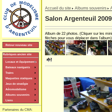
]
Accueil du site
Albums souvenirs
Salon Argenteuil 2009
Album de 22 photos. (Cliquer sur les minia
flèches pour vous déplacer dans l'album)
Retour nouveau site
Rubriques ancien site
Locaux et équipements
Bateaux navigants
Trains
Maquettes statiques
Jeux de stratégie
Aéromodelisme
Albums souvenirs
Liens
Partenaires du CMA: