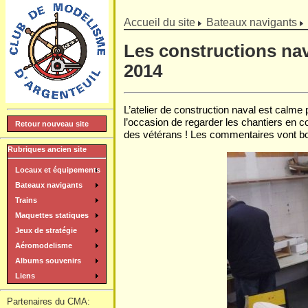
]
Accueil du site
Bateaux navigants
Les constructions nav
2014
L’atelier de construction naval est calme
l’occasion de regarder les chantiers en co
Retour nouveau site
des vétérans ! Les commentaires vont bon
Rubriques ancien site
Locaux et équipements
Bateaux navigants
Trains
Maquettes statiques
Jeux de stratégie
Aéromodelisme
Albums souvenirs
Liens
Partenaires du CMA: