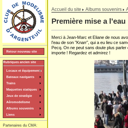
]
Accueil du site
Albums souvenirs
Première mise a l’eau
Merci à Jean-Marc et Eliane de nous avoir
l’eau de son "Knarr", qui a eu lieu ce s
Pecq. On ne peut sans doute plus parler
Retour nouveau site
importe ! Regardez et admirez !
Rubriques ancien site
Locaux et équipements
Bateaux navigants
Trains
Maquettes statiques
Jeux de stratégie
Aéromodelisme
Albums souvenirs
Liens
Partenaires du CMA: