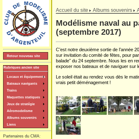
]
Accueil du site
Albums souvenirs
Modélisme naval au pa
(septembre 2017)
C’est notre deuxième sortie de l’année 20
sur invitation du comité de fêtes, pour par
Retour nouveau site
balade" du 24 septembre. Nous les en rem
exposer nos bateaux et de naviguer sur l
Rubriques ancien site
Le soleil était au rendez vous dès le mat
Locaux et équipements
vrais petit déménagement !
Bateaux navigants
Trains
Maquettes statiques
Jeux de stratégie
Aéromodelisme
Albums souvenirs
Liens
Partenaires du CMA: