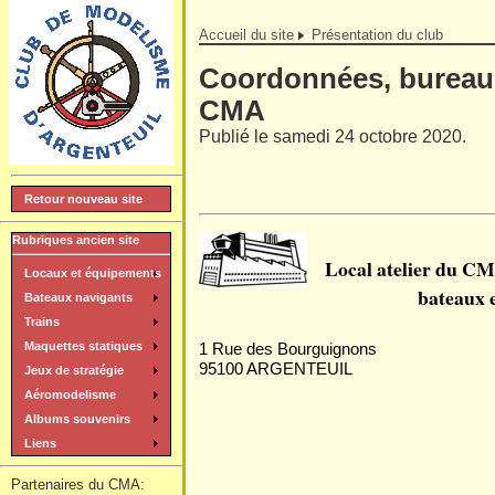
Accueil du site
Présentation du club
Coordonnées, bureau,
CMA
Publié le samedi 24 octobre 2020.
Retour nouveau site
Rubriques ancien site
Local atelier du CMA
Locaux et équipements
bateaux e
Bateaux navigants
Trains
1 Rue des Bourguignons
Maquettes statiques
95100 ARGENTEUIL
Jeux de stratégie
Aéromodelisme
Albums souvenirs
Liens
Partenaires du CMA: