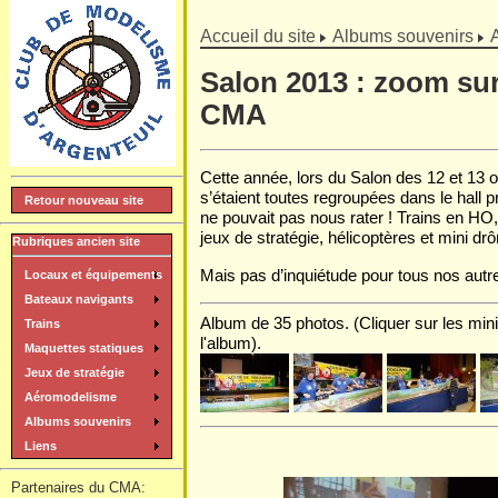
]
Accueil du site
Albums souvenirs
Salon 2013 : zoom sur
CMA
Cette année, lors du Salon des 12 et 13 o
s’étaient toutes regroupées dans le hall pr
Retour nouveau site
ne pouvait pas nous rater ! Trains en HO,
jeux de stratégie, hélicoptères et mini dr
Rubriques ancien site
Mais pas d’inquiétude pour tous nos autres
Locaux et équipements
Bateaux navigants
Album de 35 photos. (Cliquer sur les mini
Trains
l'album).
Maquettes statiques
Jeux de stratégie
Aéromodelisme
Albums souvenirs
Liens
Partenaires du CMA: