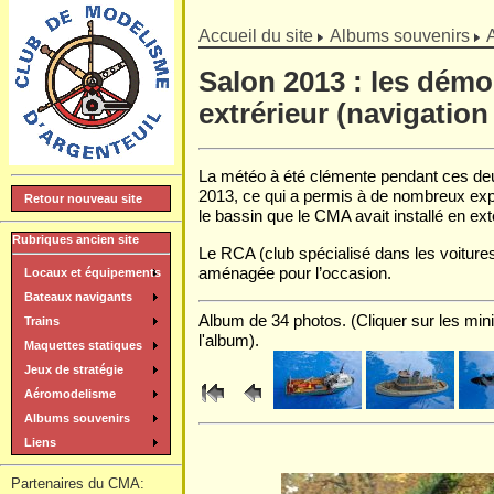
]
Accueil du site
Albums souvenirs
Salon 2013 : les démo
extrérieur (navigation
La météo à été clémente pendant ces deu
2013, ce qui a permis à de nombreux exp
Retour nouveau site
le bassin que le CMA avait installé en ext
Rubriques ancien site
Le RCA (club spécialisé dans les voitures
aménagée pour l’occasion.
Locaux et équipements
Bateaux navigants
Album de 34 photos. (Cliquer sur les mini
Trains
l'album).
Maquettes statiques
Jeux de stratégie
Aéromodelisme
Albums souvenirs
Liens
Partenaires du CMA: