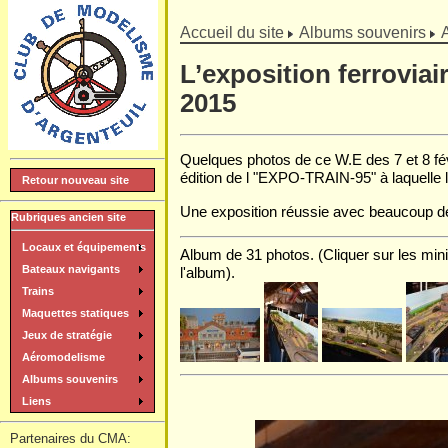
]
Accueil du site
Albums souvenirs
L’exposition ferroviai
2015
Quelques photos de ce W.E des 7 et 8 fév
édition de l "EXPO-TRAIN-95" à laquelle l
Retour nouveau site
Une exposition réussie avec beaucoup de 
Rubriques ancien site
Locaux et équipements
Album de 31 photos. (Cliquer sur les mini
Bateaux navigants
l'album).
Trains
Maquettes statiques
Jeux de stratégie
Aéromodelisme
Albums souvenirs
Liens
Partenaires du CMA: