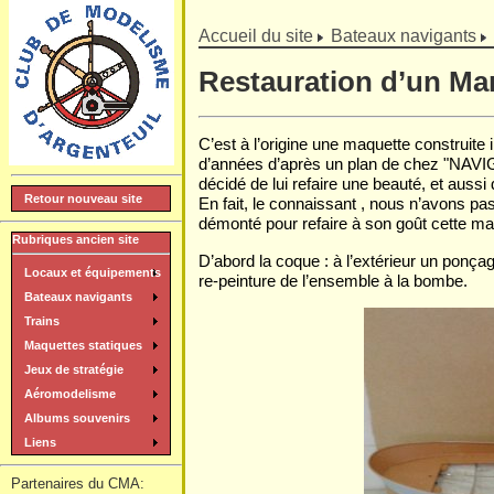
]
Accueil du site
Bateaux navigants
Restauration d’un Ma
C’est à l’origine une maquette construite
d’années d’après un plan de chez "NAVIG".
décidé de lui refaire une beauté, et aussi
Retour nouveau site
En fait, le connaissant , nous n’avons pas
démonté pour refaire à son goût cette ma
Rubriques ancien site
D’abord la coque : à l’extérieur un ponç
Locaux et équipements
re-peinture de l’ensemble à la bombe.
Bateaux navigants
Trains
Maquettes statiques
Jeux de stratégie
Aéromodelisme
Albums souvenirs
Liens
Partenaires du CMA: