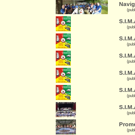
Navig
(pub
S.I.M
(pub
S.I.M.
(pub
S.I.M.
(pub
S.I.M.
(pub
S.I.M
(pub
S.I.M
(pub
Prome
(pub