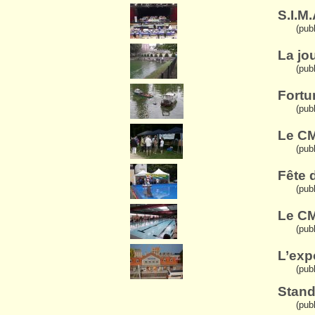
S.I.M
(pub
La jo
(pub
Fortu
(publ
Le CM
(pub
Fête 
(publ
Le CM
(pub
L’exp
(publ
Stand
(pub