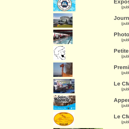
Expos
(pub
Journ
(publ
Photo
(publ
Petit
(pub
Premi
(pub
Le CM
(pub
Apper
(pub
Le CM
(pub