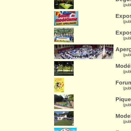
(publ
Expos
(pub
Expos
(pub
Aperç
(pub
Modél
(pub
Forum
(pub
Pique
(publ
Model
(publ