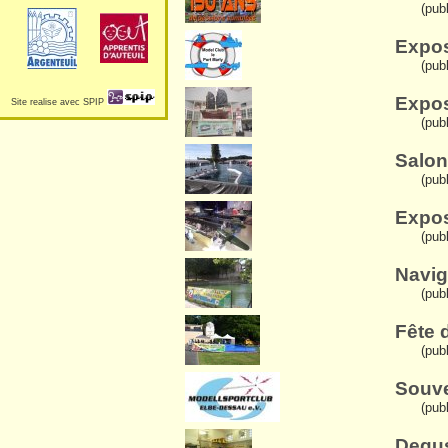
(publ
Expos
(publ
Expos
Site realise avec SPIP
(pub
Salon
(pub
Expos
(pub
Navig
(pub
Fête 
(publ
Souve
(pub
Degus