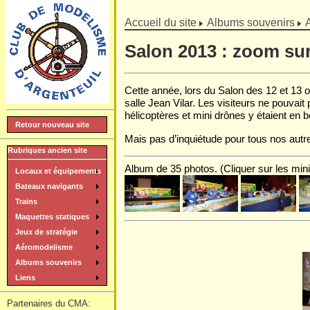
]
Accueil du site
Albums souvenirs
Salon 2013 : zoom su
Cette année, lors du Salon des 12 et 13 oc
salle Jean Vilar. Les visiteurs ne pouvait
hélicoptères et mini drônes y étaient en 
Retour nouveau site
Mais pas d’inquiétude pour tous nos autres
Rubriques ancien site
Album de 35 photos. (Cliquer sur les mini
Locaux et équipements
Bateaux navigants
Trains
Maquettes statiques
Jeux de stratégie
Aéromodelisme
Albums souvenirs
Liens
Partenaires du CMA: