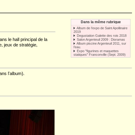
Dans la même rubrique
Album de l’expo de Saint Apollinaire
2019
Degustation Galette des rois 2018
s le hall principal de la
Salon Argenteuil 2009 : Dioramas
Album piscine Argenteuil 2011, sur
, jeux de stratégie,
l’eau.
Expo "figurines et maquettes
statiques" Franconville (Sept. 2009)
ans l'album).