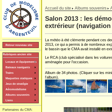
]
Accueil du site
Albums souvenirs
Salon 2013 : les démo
extrérieur (navigation
La météo à été clémente pendant ces deu
2013, ce qui a permis à de nombreux exp
Retour nouveau site
le bassin que le CMA avait installé en ext
Rubriques ancien site
Le RCA (club spécialisé dans les voitures
aménagée pour l’occasion.
Locaux et équipements
Bateaux navigants
Album de 34 photos. (Cliquer sur les mini
Trains
l'album).
Maquettes statiques
Jeux de stratégie
Aéromodelisme
Albums souvenirs
Liens
Partenaires du CMA: