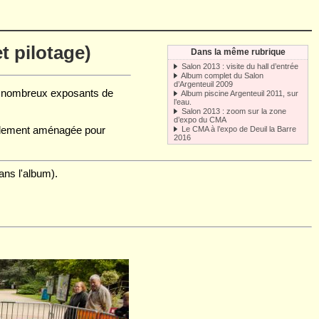
t pilotage)
Dans la même rubrique
Salon 2013 : visite du hall d’entrée
Album complet du Salon
d’Argenteuil 2009
de nombreux exposants de
Album piscine Argenteuil 2011, sur
l’eau.
Salon 2013 : zoom sur la zone
d’expo du CMA
cialement aménagée pour
Le CMA à l’expo de Deuil la Barre
2016
ans l'album).