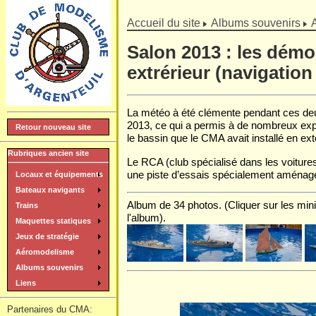
]
Accueil du site
Albums souvenirs
Salon 2013 : les démo
extrérieur (navigation
La météo à été clémente pendant ces deu
2013, ce qui a permis à de nombreux exp
Retour nouveau site
le bassin que le CMA avait installé en ext
Rubriques ancien site
Le RCA (club spécialisé dans les voitures
une piste d’essais spécialement aménagé
Locaux et équipements
Bateaux navigants
Album de 34 photos. (Cliquer sur les mini
Trains
l'album).
Maquettes statiques
Jeux de stratégie
Aéromodelisme
Albums souvenirs
Liens
Partenaires du CMA: