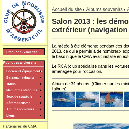
]
Accueil du site
Albums souvenirs
Salon 2013 : les démo
extrérieur (navigation
La météo à été clémente pendant ces deu
2013, ce qui a permis à de nombreux exp
Retour nouveau site
le bassin que le CMA avait installé en ext
Rubriques ancien site
Le RCA (club spécialisé dans les voitures
aménagée pour l’occasion.
Locaux et équipements
Bateaux navigants
Album de 34 photos. (Cliquer sur les mini
Trains
l'album).
Maquettes statiques
Jeux de stratégie
Aéromodelisme
Albums souvenirs
Liens
Partenaires du CMA: