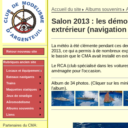
]
Accueil du site
Albums souvenirs
Salon 2013 : les démo
extrérieur (navigation
La météo à été clémente pendant ces deu
2013, ce qui a permis à de nombreux exp
Retour nouveau site
le bassin que le CMA avait installé en ext
Rubriques ancien site
Le RCA (club spécialisé dans les voitures
aménagée pour l’occasion.
Locaux et équipements
Bateaux navigants
Album de 34 photos. (Cliquer sur les mini
Trains
l'album).
Maquettes statiques
Jeux de stratégie
Aéromodelisme
Albums souvenirs
Liens
Partenaires du CMA: